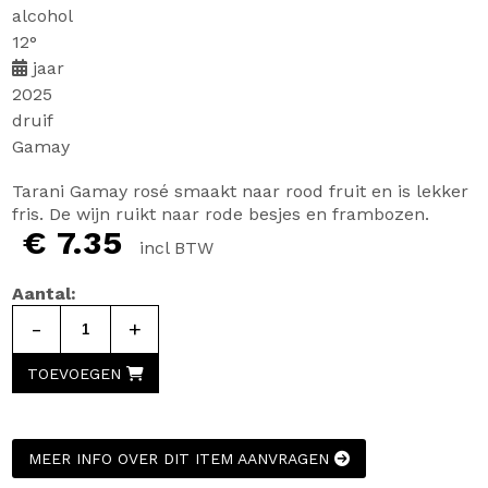
alcohol
12°
jaar
2025
druif
Gamay
Tarani Gamay rosé smaakt naar rood fruit en is lekker
fris. De wijn ruikt naar rode besjes en frambozen.
€ 7.35
incl BTW
Aantal:
-
+
TOEVOEGEN
MEER INFO OVER DIT ITEM AANVRAGEN