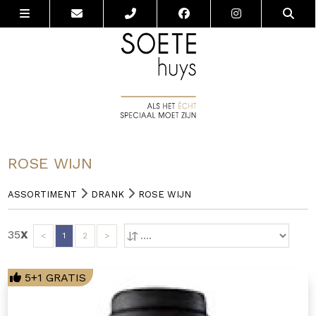
ROSE WIJN
ASSORTIMENT
DRANK
ROSE WIJN
35
X
<
1
2
>
5+1 GRATIS