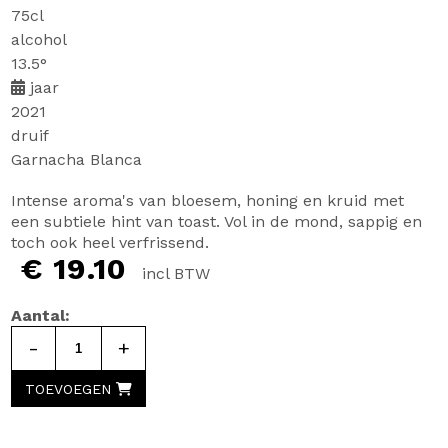
75cl
alcohol
13.5°
jaar
2021
druif
Garnacha Blanca
Intense aroma's van bloesem, honing en kruid met
een subtiele hint van toast. Vol in de mond, sappig en
toch ook heel verfrissend.
€ 19.10
incl BTW
Aantal:
-
+
TOEVOEGEN