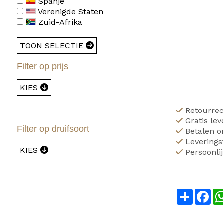
Spanje
Verenigde Staten
Zuid-Afrika
TOON SELECTIE
Filter op prijs
KIES
Retourrec
Gratis lev
Filter op druifsoort
Betalen on
Leverings
KIES
Persoonlij
Share
Fa