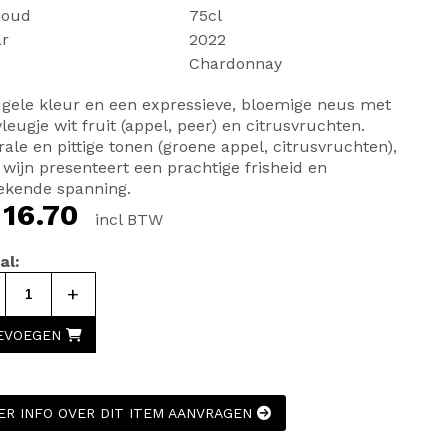
houd
75cl
ar
2022
Chardonnay
gele kleur en een expressieve, bloemige neus met
leugje wit fruit (appel, peer) en citrusvruchten.
ale en pittige tonen (groene appel, citrusvruchten),
wijn presenteert een prachtige frisheid en
tekende spanning.
 16.70
incl BTW
al:
+
EVOEGEN
ER INFO OVER DIT ITEM AANVRAGEN