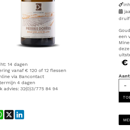
in
ja
druif
Goud
een v
Miner
deze 
uits
€
ht: 14 dagen
ering vanaf € 120 of 12 flessen
Aant
line via Bancontact
termijn 4 dagen
-
k advies: 32(0)3/775 84 94
TO
cebook
WhatsApp
X
LinkedIn
ME