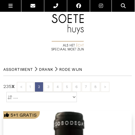
ASSORTIMENT
DRANK
RODE WIJN
235
X
<
1
2
3
4
5
6
7
8
>
5+1 GRATIS